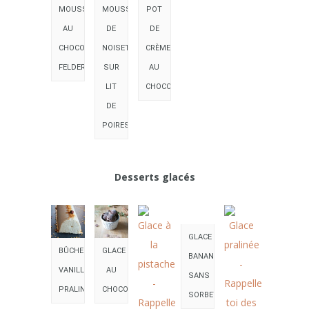
MOUSSE
MOUSSE
POT
AU
DE
DE
CHOCOLAT
NOISETTE
CRÈME
FELDER
SUR
AU
LIT
CHOCOLAT
DE
POIRES
Desserts glacés
GLACE
BÛCHE
GLACE
BANANE
VANILLE
AU
SANS
PRALINÉ
CHOCOLAT
SORBETIÈRE