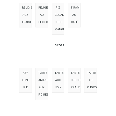
RELIGIEUSE
RELIGIEUSE
RIZ
TIRAMISU
AUX
AU
GLUANT
AU
FRAISES
CHOCOLAT
COCO
CAFÉ
MANGUE
Tartes
KEY
TARTE
TARTE
TARTE
TARTE
LIME
AMANDINE
AUX
CHOCOLAT
AU
PIE
AUX
NOIX
PRALINÉ
CHOCOLAT
POIRES