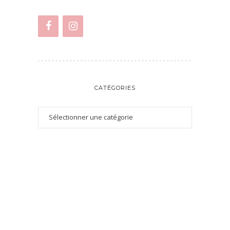
CATÉGORIES
ÉTIQUETTES
Aubergine
Avoine
Banane
Amande
Boeuf
Cacahuètes
Cake
Butternut
Boulgour
Carotte
Caramel
Cannelle
Chocolat
Champignons
Chou