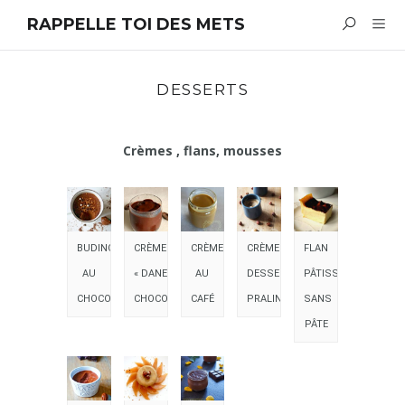
RAPPELLE TOI DES METS
DESSERTS
Crèmes , flans, mousses
BUDINO
CRÈME
CRÈME
CRÈME
FLAN
AU
« DANETTE »
AU
DESSERT
PÂTISSIER
CHOCOLAT
CHOCOLAT
CAFÉ
PRALINÉE
SANS
PÂTE