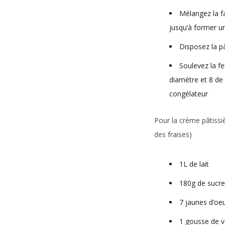
Mélangez la fa
jusqu’à former 
Disposez la pâ
Soulevez la fe
diamètre et 8 de 
congélateur
Pour la crème pâtissièr
des fraises)
1L de lait
180g de sucre
7 jaunes d’oe
1 gousse de va