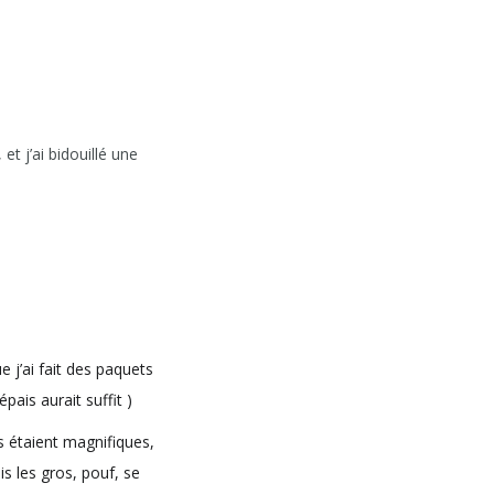
, et j’ai bidouillé une
e j’ai fait des paquets
pais aurait suffit )
s étaient magnifiques,
is les gros, pouf, se