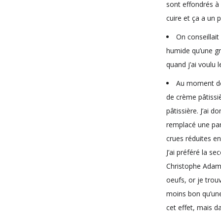
sont effondrés à 
cuire et ça a un 
On conseillai
humide qu’une gro
quand j’ai voulu 
Au moment de 
de crème pâtissiè
pâtissière. J’ai 
remplacé une part
crues réduites en
J’ai préféré la se
Christophe Adam 
oeufs, or je trou
moins bon qu’une
cet effet, mais da