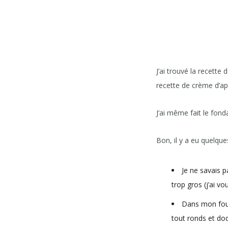
J’ai trouvé la recette
recette de crème d’apr
J’ai même fait le fo
Bon, il y a eu quelques
Je ne savais p
trop gros (j’ai vo
Dans mon four,
tout ronds et do