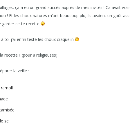
illages, ça a eu un grand succès auprès de mes invités ! Ca avait vrai
hou ! Et les choux natures m’ont beaucoup plu, ils avaient un goût a
 garder cette recette
à toi j’ai enfin testé les choux craquelin
la recette !! (pour 8 religieuses)
parer la veille :
 ramolli
nade
 tamisée
de sel