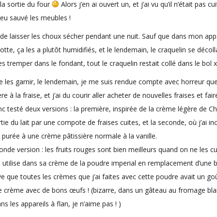
la sortie du four
Alors j’en ai ouvert un, et j’ai vu qu’il n’était pas cu
peu sauvé les meubles !
t de laisser les choux sécher pendant une nuit. Sauf que dans mon a
tte, ça les a plutôt humidifiés, et le lendemain, le craquelin se décoll
les tremper dans le fondant, tout le craquelin restait collé dans le bol 
les garnir, le lendemain, je me suis rendue compte avec horreur que 
re à la fraise, et j’ai du courir aller acheter de nouvelles fraises et f
donc testé deux versions : la première, inspirée de la crème légère de C
ie du lait par une compote de fraises cuites, et la seconde, où j’ai in
 purée à une crème pâtissière normale à la vanille.
conde version : les fruits rouges sont bien meilleurs quand on ne les cu
utilise dans sa crème de la poudre imperial en remplacement d’une 
ve que toutes les crèmes que j’ai faites avec cette poudre avait un go
 crème avec de bons œufs ! (bizarre, dans un gâteau au fromage bla
ns les appareils à flan, je n’aime pas ! )