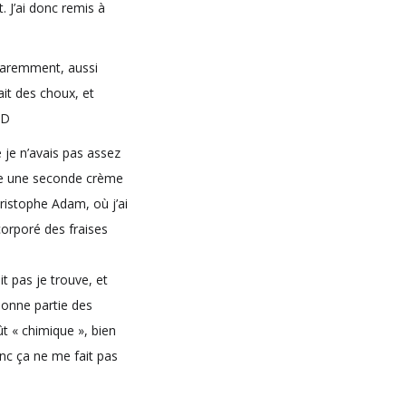
it. J’ai donc remis à
pparemment, aussi
ait des choux, et
xD
je n’avais pas assez
aire une seconde crème
hristophe Adam, où j’ai
corporé des fraises
it pas je trouve, et
bonne partie des
ût « chimique », bien
nc ça ne me fait pas