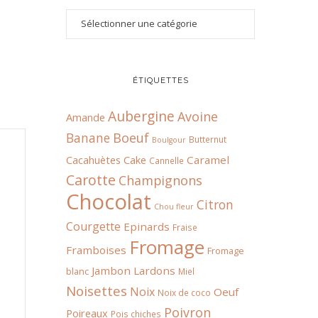
ÉTIQUETTES
Aubergine
Avoine
Amande
Boeuf
Banane
Butternut
Boulgour
Cacahuètes
Cake
Caramel
Cannelle
Carotte
Champignons
Chocolat
Citron
Chou fleur
Courgette
Epinards
Fraise
Fromage
Framboises
Fromage
Jambon
Lardons
blanc
Miel
Noisettes
Noix
Oeuf
Noix de coco
Poivron
Poireaux
Pois chiches