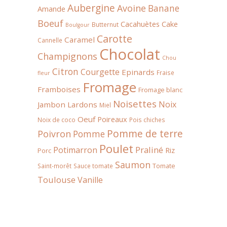
Aubergine
Avoine
Banane
Amande
Boeuf
Cacahuètes
Cake
Butternut
Boulgour
Carotte
Caramel
Cannelle
Chocolat
Champignons
Chou
Citron
Courgette
Epinards
Fraise
fleur
Fromage
Framboises
Fromage blanc
Noisettes
Noix
Jambon
Lardons
Miel
Oeuf
Poireaux
Noix de coco
Pois chiches
Pomme de terre
Poivron
Pomme
Poulet
Praliné
Potimarron
Riz
Porc
Saumon
Tomate
Saint-morêt
Sauce tomate
Toulouse
Vanille