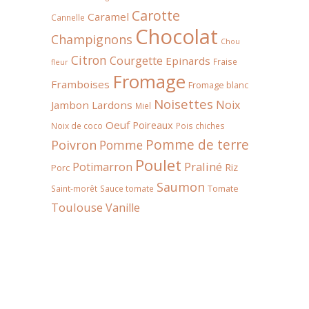
Carotte
Caramel
Cannelle
Chocolat
Champignons
Chou
Citron
Courgette
Epinards
Fraise
fleur
Fromage
Framboises
Fromage blanc
Noisettes
Noix
Jambon
Lardons
Miel
Oeuf
Poireaux
Noix de coco
Pois chiches
Pomme de terre
Poivron
Pomme
Poulet
Praliné
Potimarron
Riz
Porc
Saumon
Tomate
Saint-morêt
Sauce tomate
Toulouse
Vanille