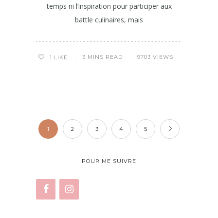
temps ni l’inspiration pour participer aux
battle culinaires, mais
3 MINS READ
9703 VIEWS
1
LIKE
1
2
3
4
5
POUR ME SUIVRE