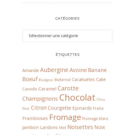
CATÉGORIES
ÉTIQUETTES
Aubergine
Avoine
Banane
Amande
Boeuf
Cacahuètes
Cake
Butternut
Boulgour
Carotte
Caramel
Cannelle
Chocolat
Champignons
Chou
Citron
Courgette
Epinards
Fraise
fleur
Fromage
Framboises
Fromage blanc
Noisettes
Noix
Jambon
Lardons
Miel