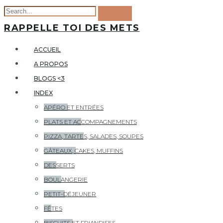
RAPPELLE TOI DES METS
ACCUEIL
A PROPOS
BLOGS <3
INDEX
APÉRO ET ENTRÉES
PLATS ET ACCOMPAGNEMENTS
PIZZA, TARTES, SALADES, SOUPES
GÂTEAUX, CAKES, MUFFINS
DESSERTS
BOULANGERIE
PETIT-DÉJEUNER
FÊTES
BISCUITS ET FRIANDISES