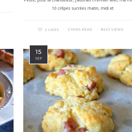
10 crêpes sucrées matin, midi et
3 MINS READ
8423 VIEWS
2
LIKES
15
SEP