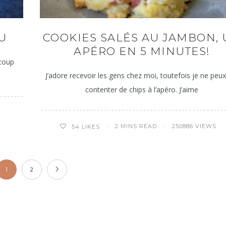
U
COOKIES SALÉS AU JAMBON,
APÉRO EN 5 MINUTES!
ucoup
J’adore recevoir les gens chez moi, toutefois je ne peu
contenter de chips à l’apéro. J’aime
2 MINS READ
250886 VIEWS
54
LIKES
1
2