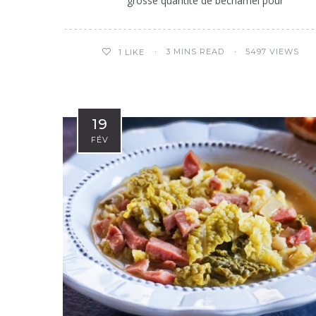
grosse quantité de béchamel pour
3 MINS READ
5497 VIEWS
1
LIKE
19
FÉV