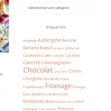
ÉTIQUETTES
Aubergine
Avoine
Amande
Boeuf
Banane
Butternut
Boulgour
Cacahuètes
Cake
Caramel
Cannelle
Carotte
Champignons
Chocolat
Citron
Chou fleur
on,
Courgette
Epinards
Fraise
Fromage
Framboises
Fromage
Jambon
Lardons
blanc
Miel
Noisettes
Noix
Oeuf
Noix de coco
Poivron
Poireaux
Pois chiches