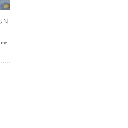
 UN
x me