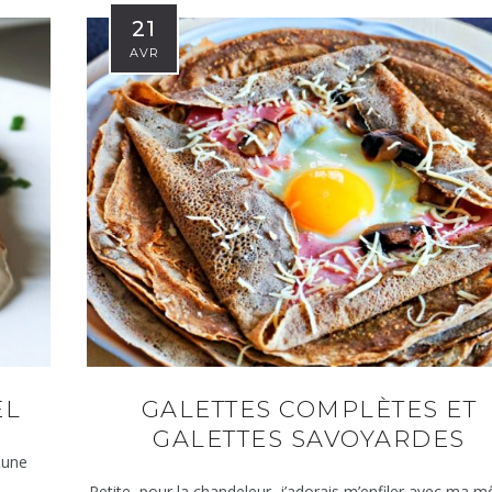
21
AVR
EL
GALETTES COMPLÈTES ET
GALETTES SAVOYARDES
s une
Petite, pour la chandeleur, j’adorais m’enfiler avec ma