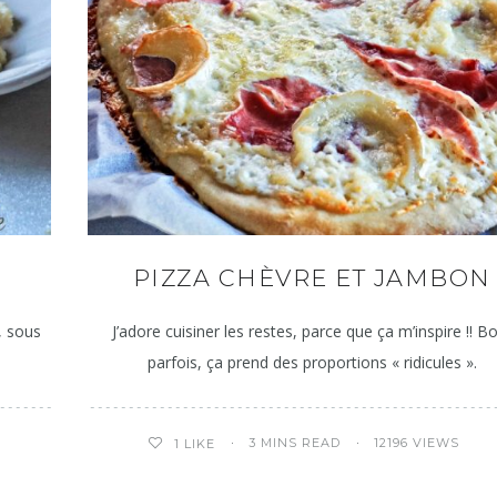
PIZZA CHÈVRE ET JAMBON
o, sous
J’adore cuisiner les restes, parce que ça m’inspire !! B
parfois, ça prend des proportions « ridicules ».
3 MINS READ
12196 VIEWS
1
LIKE