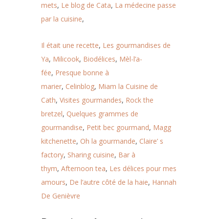
mets
,
Le blog de Cata
,
La médecine passe
par la cuisine
,
Il était une recette
,
Les gourmandises de
Ya
,
Milicook
,
Biodélices
,
Mèl-l’a-
fée
,
Presque bonne à
marier
,
Celinblog
,
Miam la Cuisine de
Cath
,
Visites gourmandes
,
Rock the
bretzel
,
Quelques grammes de
gourmandise
,
Petit bec gourmand
,
Magg
kitchenette
,
Oh la gourmande
,
Claire’ s
factory
,
Sharing cuisine
,
Bar à
thym
,
Afternoon tea
,
Les délices pour mes
amours
,
De l’autre côté de la haie
,
Hannah
De Genièvre