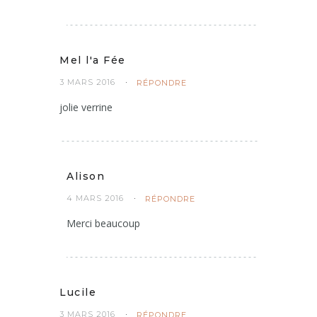
Oui j’ai vu que tu en avais aussi fait un
très appétissant
Mel l'a Fée
3 MARS 2016
RÉPONDRE
jolie verrine
Alison
4 MARS 2016
RÉPONDRE
Merci beaucoup