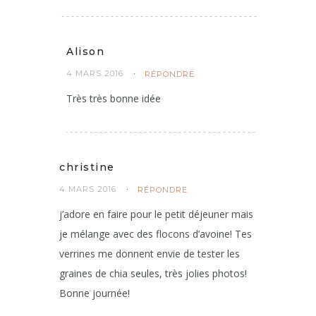
il y a des recettes comme çà qui devraient
être remboursées par la sécu !! bises
Alison
4 MARS 2016
RÉPONDRE
Très très bonne idée
christine
4 MARS 2016
RÉPONDRE
j’adore en faire pour le petit déjeuner mais
je mélange avec des flocons d’avoine! Tes
verrines me donnent envie de tester les