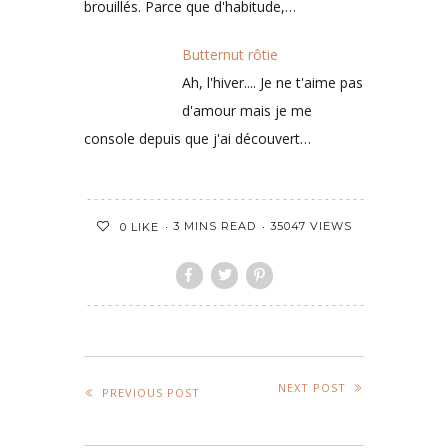
vous livre la recette de
VRAIS œufs brouillés. Parce que
d'habitude,…
Butternut rôtie
Ah, l'hiver.... Je ne t'aime pas
d'amour mais je me
console depuis que j'ai découvert…
3 MINS READ
35047 VIEWS
0
LIKE