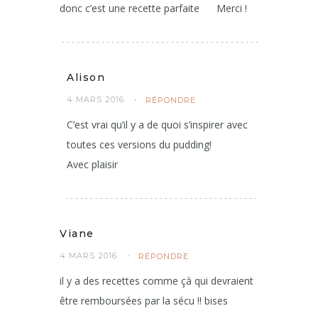
faire un ! Et en plus, comme tu le dis, on
peut le parfumer avec ce que l’on veut
donc c’est une recette parfaite
Merci !
Alison
4 MARS 2016
RÉPONDRE
C’est vrai qu’il y a de quoi s’inspirer avec
toutes ces versions du pudding!
Avec plaisir
Viane
4 MARS 2016
RÉPONDRE