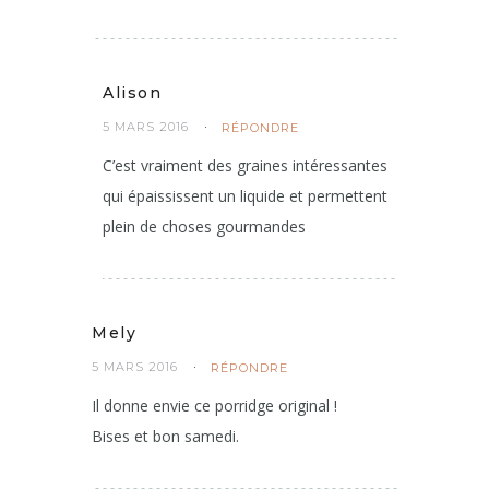
Je n’ai encore jamais essayé les graines de
chia, ce me tente bien surtout avec le kiwi
Alison
5 MARS 2016
RÉPONDRE
C’est vraiment des graines intéressantes
qui épaississent un liquide et permettent
plein de choses gourmandes
Mely
5 MARS 2016
RÉPONDRE
Il donne envie ce porridge original !