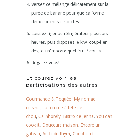
Versez ce mélange délicatement sur la
purée de banane pour que ça forme
deux couches distinctes
Laissez figer au réfrigérateur plusieurs
heures, puis disposez le kiwi coupé en
dés, ou n’importe quel fruit / coulis …
Régalez-vous!
Et courez voir les
participations des autres
Gourmande & Toquée
,
My nomad
cuisine
,
La femme à tête de
chou
,
Calinhorely
,
Bistro de Jenna
,
You can
cook it
,
Douceurs maison
,
Encore un
gâteau
,
Au fil du thym
,
Cocotte et