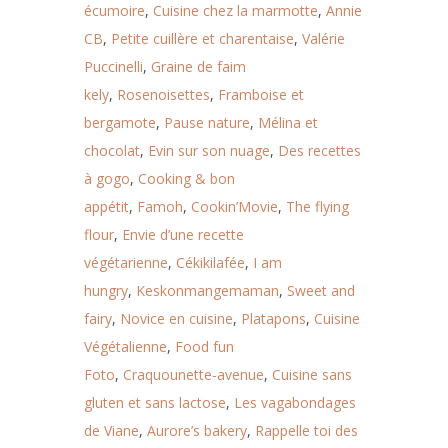
écumoire
,
Cuisine chez la marmotte
,
Annie
CB
,
Petite cuillère et charentaise
,
Valérie
Puccinelli
,
Graine de faim
kely
,
Rosenoisettes
,
Framboise et
bergamote
,
Pause nature
,
Mélina et
chocolat
,
Evin sur son nuage
,
Des recettes
à gogo
,
Cooking & bon
appétit
,
Famoh
,
Cookin’Movie
,
The flying
flour
,
Envie d’une recette
végétarienne
,
Cékikilafée
,
I am
hungry
,
Keskonmangemaman
,
Sweet and
fairy
,
Novice en cuisine
,
Platapons
,
Cuisine
Végétalienne
,
Food fun
Foto
,
Craquounette-avenue
,
Cuisine sans
gluten et sans lactose
,
Les vagabondages
de Viane
,
Aurore’s bakery
,
Rappelle toi des