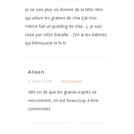
Lucile
3 MARS 2016
RÉPONDRE
Je ne sais plus où donner de la tête. Moi
qui adore les graines de chia (j’ai moi-
même fait un pudding de chia…), je suis
ravie par cette Bataille… J’en ai les babines
qui frémissent hi hi hi
Alison
4 MARS 2016
RÉPONDRE
Hihi on dit que les grands esprits se
rencontrent, on est beaucoup à être
connectées