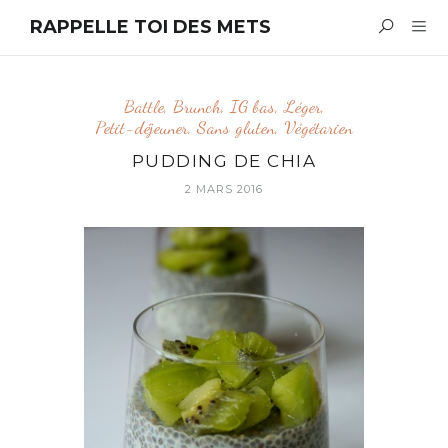
RAPPELLE TOI DES METS
Battle
,
Brunch
,
IG bas
,
Léger
,
Petit-déjeuner
,
Sans gluten
,
Végétarien
PUDDING DE CHIA
2 MARS 2016