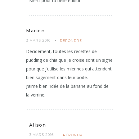
d’avoir testé, je le refais aujourd’hui
même version mangue
Merci pour ta belle édition
Marion
3 MARS 2016
RÉPONDRE
Décidément, toutes les recettes de
pudding de chia que je croise sont un signe
pour que j’utilise les miennes qui attendent
bien sagement dans leur boîte.
J’aime bien l’idée de la banane au fond de
la verrine.