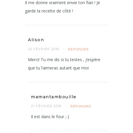
Il me donne vraiment envie ton flan ! Je
garde la recette de côté !
Alison
20 FÉVRIER 2016
RÉPONDRE
Merci! Tu me dis si tu testes , j’espère
que tu l’aimeras autant que moi
mamantambouille
21 FÉVRIER 2016
RÉPONDRE
Il est dans le four ;-)