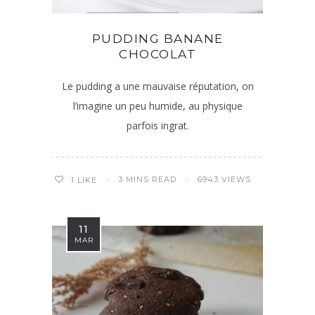
PUDDING BANANE
CHOCOLAT
Le pudding a une mauvaise réputation, on
l’imagine un peu humide, au physique
parfois ingrat.
3 MINS READ
6943 VIEWS
1
LIKE
11
MAR