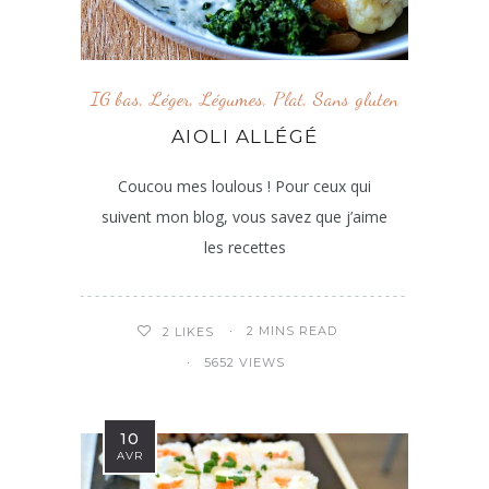
IG bas
,
Léger
,
Légumes
,
Plat
,
Sans gluten
AIOLI ALLÉGÉ
Coucou mes loulous ! Pour ceux qui
suivent mon blog, vous savez que j’aime
les recettes
2 MINS READ
2
LIKES
5652 VIEWS
10
AVR