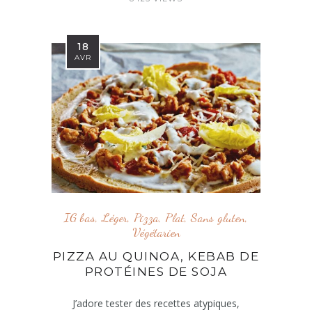
18
AVR
IG bas
,
Léger
,
Pizza
,
Plat
,
Sans gluten
,
Végétarien
PIZZA AU QUINOA, KEBAB DE
PROTÉINES DE SOJA
J’adore tester des recettes atypiques,