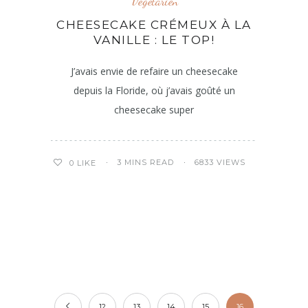
Végétarien
CHEESECAKE CRÉMEUX À LA
VANILLE : LE TOP!
J’avais envie de refaire un cheesecake
depuis la Floride, où j’avais goûté un
cheesecake super
3 MINS READ
6833 VIEWS
0
LIKE
12
13
14
15
16