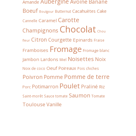
Aubergine
Avoine
Banane
Amande
Boeuf
Cacahuètes
Cake
Butternut
Boulgour
Carotte
Caramel
Cannelle
Chocolat
Champignons
Chou
Citron
Courgette
Epinards
Fraise
fleur
Fromage
Framboises
Fromage blanc
Noisettes
Noix
Jambon
Lardons
Miel
Oeuf
Poireaux
Noix de coco
Pois chiches
Pomme de terre
Poivron
Pomme
Poulet
Praliné
Potimarron
Riz
Porc
Saumon
Tomate
Saint-morêt
Sauce tomate
Toulouse
Vanille