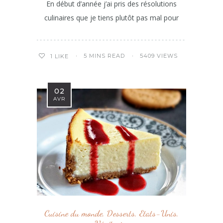
En début d’année j’ai pris des résolutions
culinaires que je tiens plutôt pas mal pour
5 MINS READ
5409 VIEWS
1
LIKE
02
AVR
Cuisine du monde
,
Desserts
,
Etats-Unis
,