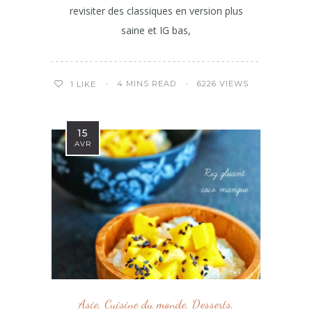
revisiter des classiques en version plus
saine et IG bas,
4 MINS READ
6226 VIEWS
1
LIKE
15
AVR
Asie
,
Cuisine du monde
,
Desserts
,