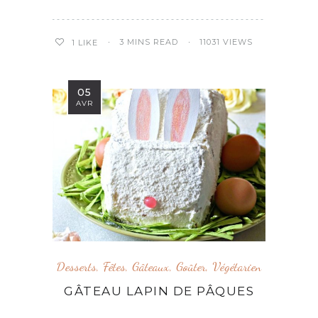
3 MINS READ
11031 VIEWS
1
LIKE
05
AVR
Desserts
,
Fêtes
,
Gâteaux
,
Goûter
,
Végétarien
GÂTEAU LAPIN DE PÂQUES