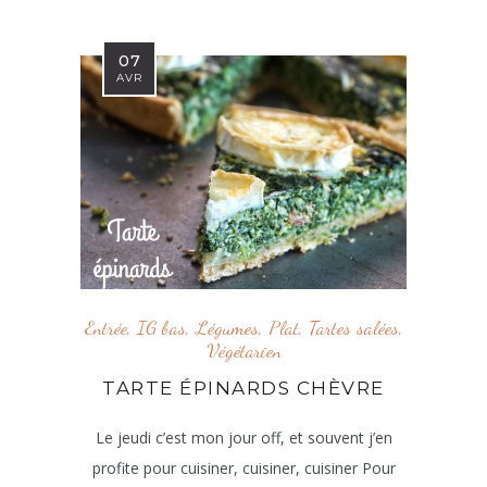
07
AVR
Entrée
,
IG bas
,
Légumes
,
Plat
,
Tartes salées
,
Végétarien
TARTE ÉPINARDS CHÈVRE
Le jeudi c’est mon jour off, et souvent j’en
profite pour cuisiner, cuisiner, cuisiner Pour