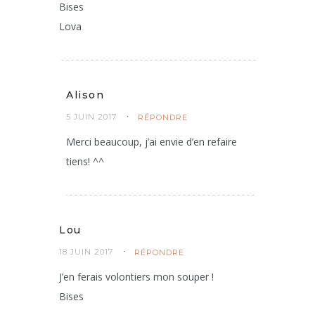
Bises
Lova
Alison
5 JUIN 2017
RÉPONDRE
Merci beaucoup, j’ai envie d’en refaire
tiens! ^^
Lou
18 JUIN 2017
RÉPONDRE
J’en ferais volontiers mon souper !
Bises