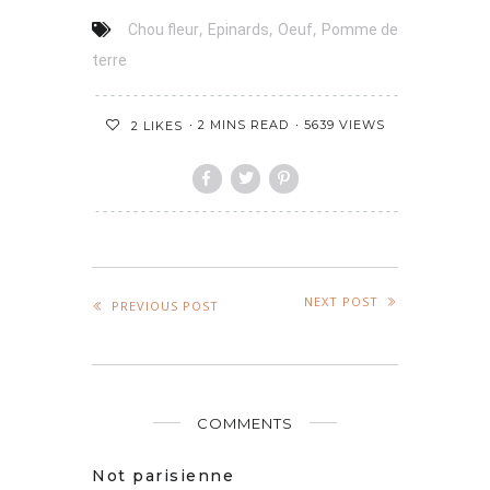
,
,
,
Chou fleur
Epinards
Oeuf
Pomme de
terre
2 MINS READ
5639 VIEWS
2
LIKES
NEXT POST
PREVIOUS POST
COMMENTS
Not parisienne