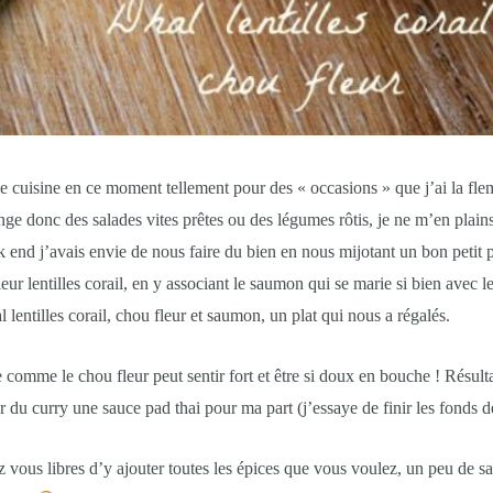
Je cuisine en ce moment tellement pour des « occasions » que j’ai la fl
ge donc des salades vites prêtes ou des légumes rôtis, je ne m’en plain
k end j’avais envie de nous faire du bien en nous mijotant un bon petit p
fleur lentilles corail, en y associant le saumon qui se marie si bien avec l
lentilles corail, chou fleur et saumon, un plat qui nous a régalés.
omme le chou fleur peut sentir fort et être si doux en bouche ! Résulta
r du curry une sauce pad thai pour ma part (j’essaye de finir les fonds d
z vous libres d’y ajouter toutes les épices que vous voulez, un peu de sa