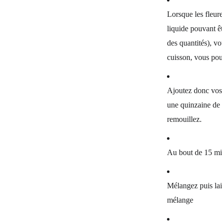
Lorsque les fleur
liquide pouvant êt
des quantités), v
cuisson, vous pou
Ajoutez donc vos l
une quinzaine de m
remouillez.
Au bout de 15 min
Mélangez puis lai
mélange