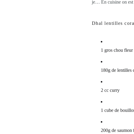
je… En cuisine on est
Dhal lentilles cor
1 gros chou fleur 
180g de lentilles 
2 cc curry
1 cube de bouillo
200g de saumon fr