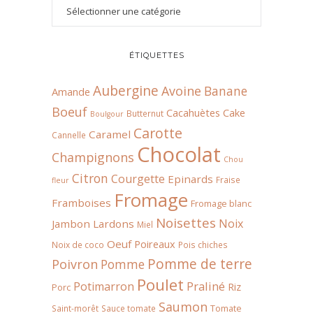
ÉTIQUETTES
Aubergine
Avoine
Banane
Amande
Boeuf
Cacahuètes
Cake
Butternut
Boulgour
Carotte
Caramel
Cannelle
Chocolat
Champignons
Chou
Citron
Courgette
Epinards
Fraise
fleur
Fromage
Framboises
Fromage blanc
Noisettes
Noix
Jambon
Lardons
Miel
Oeuf
Poireaux
Noix de coco
Pois chiches
Pomme de terre
Poivron
Pomme
Poulet
Praliné
Potimarron
Riz
Porc
Saumon
Tomate
Saint-morêt
Sauce tomate