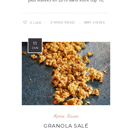
3 MINS READ
3891 VIEWS
0
LIKE
11
JAN
Apéro
,
Bases
GRANOLA SALÉ