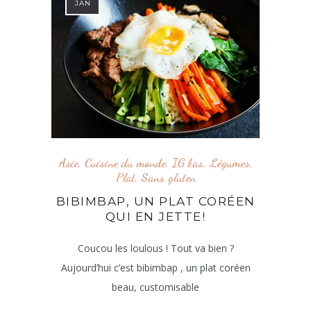
JAN
Asie
,
Cuisine du monde
,
IG bas
,
Légumes
,
Plat
,
Sans gluten
BIBIMBAP, UN PLAT CORÉEN
QUI EN JETTE!
Coucou les loulous ! Tout va bien ?
Aujourd’hui c’est bibimbap , un plat coréen
beau, customisable