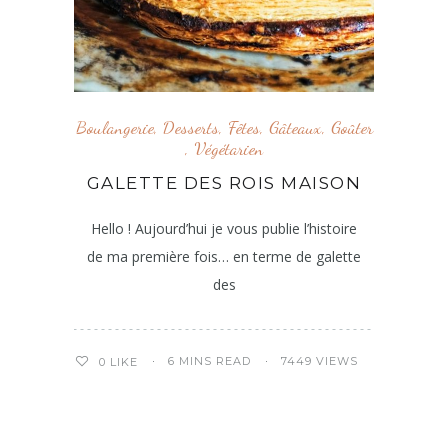
Boulangerie
,
Desserts
,
Fêtes
,
Gâteaux
,
Goûter
,
Végétarien
GALETTE DES ROIS MAISON
Hello ! Aujourd’hui je vous publie l’histoire
de ma première fois… en terme de galette
des
6 MINS READ
7449 VIEWS
0
LIKE