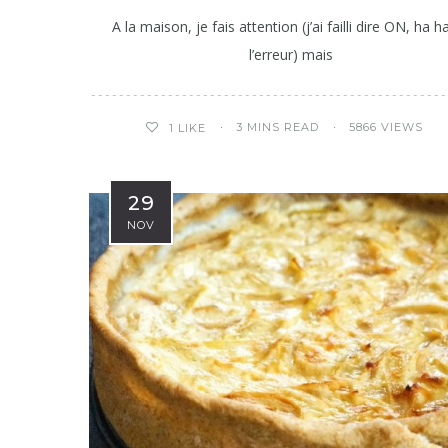
A la maison, je fais attention (j’ai failli dire ON, ha h
l’erreur) mais
3 MINS READ
5866 VIEWS
1
LIKE
29
NOV