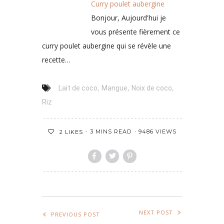
Curry poulet aubergine
Bonjour, Aujourd'hui je
vous présente fièrement ce
curry poulet aubergine qui se révèle une
recette…
,
,
,
Lait de coco
Mangue
Noix de coco
Riz
3 MINS READ
9486 VIEWS
2
LIKES
NEXT POST
PREVIOUS POST