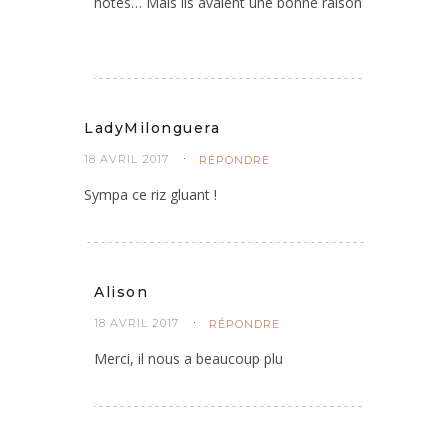
hôtes… Mais ils avaient une bonne raison
LadyMilonguera
18 AVRIL 2017
RÉPONDRE
Sympa ce riz gluant !
Alison
18 AVRIL 2017
RÉPONDRE
Merci, il nous a beaucoup plu