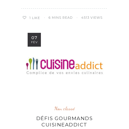
6 MINS READ
4513 VIEWS
1
LIKE
07
FÉV
Non classé
DÉFIS GOURMANDS
CUISINEADDICT