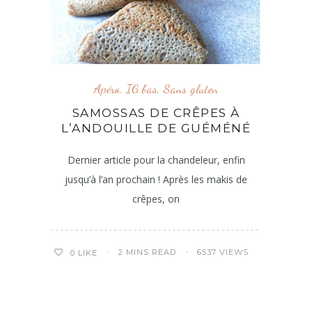
Apéro
,
IG bas
,
Sans gluten
SAMOSSAS DE CRÊPES À
L’ANDOUILLE DE GUÉMÉNÉ
Dernier article pour la chandeleur, enfin
jusqu’à l’an prochain ! Après les makis de
crêpes, on
2 MINS READ
6537 VIEWS
0
LIKE