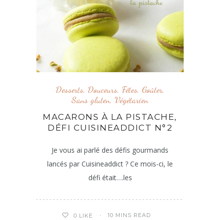
Desserts
,
Douceurs
,
Fêtes
,
Goûter
,
Sans gluten
,
Végétarien
MACARONS À LA PISTACHE,
DÉFI CUISINEADDICT N°2
Je vous ai parlé des défis gourmands
lancés par Cuisineaddict ? Ce mois-ci, le
défi était….les
10 MINS READ
0
LIKE