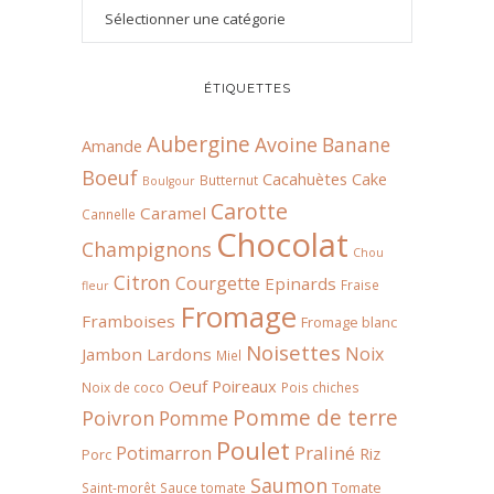
ÉTIQUETTES
Aubergine
Avoine
Banane
Amande
Boeuf
Cacahuètes
Cake
Butternut
Boulgour
Carotte
Caramel
Cannelle
Chocolat
Champignons
Chou
Citron
Courgette
Epinards
Fraise
fleur
Fromage
Framboises
Fromage blanc
Noisettes
Noix
Jambon
Lardons
Miel
Oeuf
Poireaux
Noix de coco
Pois chiches
Pomme de terre
Poivron
Pomme
Poulet
Praliné
Potimarron
Riz
Porc
Saumon
Tomate
Saint-morêt
Sauce tomate