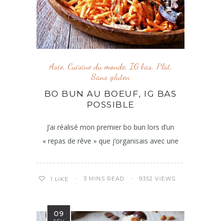
Asie
,
Cuisine du monde
,
IG bas
,
Plat
,
Sans gluten
BO BUN AU BOEUF, IG BAS
POSSIBLE
J’ai réalisé mon premier bo bun lors d’un
« repas de rêve » que j’organisais avec une
3 MINS READ
9352 VIEWS
1
LIKE
09