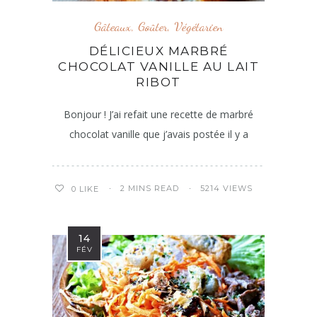
Gâteaux
,
Goûter
,
Végétarien
DÉLICIEUX MARBRÉ
CHOCOLAT VANILLE AU LAIT
RIBOT
Bonjour ! J’ai refait une recette de marbré
chocolat vanille que j’avais postée il y a
2 MINS READ
5214 VIEWS
0
LIKE
14
FÉV