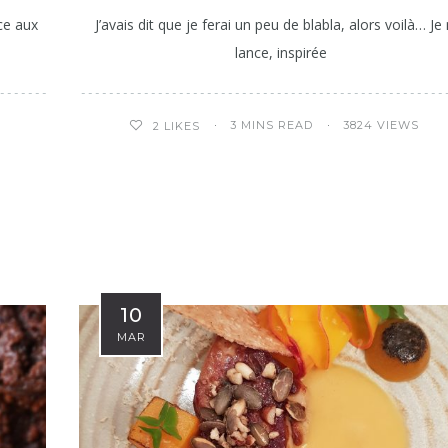
ce aux
J’avais dit que je ferai un peu de blabla, alors voilà… J
lance, inspirée
3 MINS READ
3824 VIEWS
2
LIKES
10
MAR