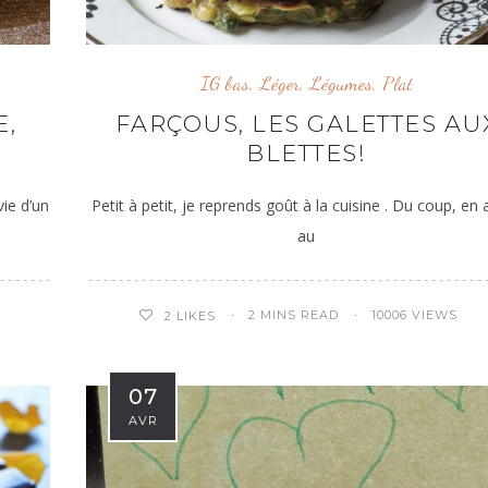
IG bas
,
Léger
,
Légumes
,
Plat
E,
FARÇOUS, LES GALETTES AU
BLETTES!
vie d’un
Petit à petit, je reprends goût à la cuisine . Du coup, en a
au
2 MINS READ
10006 VIEWS
2
LIKES
07
AVR