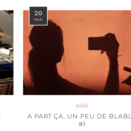
20
MAR
Blabla
S
A PART ÇA, UN PEU DE BLAB
#1