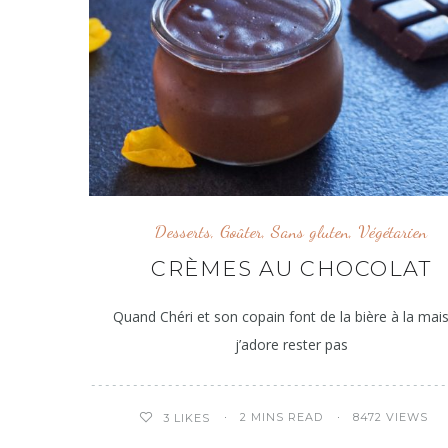
Desserts
,
Goûter
,
Sans gluten
,
Végétarien
CRÈMES AU CHOCOLAT
Quand Chéri et son copain font de la bière à la mai
j’adore rester pas
2 MINS READ
8472 VIEWS
3
LIKES