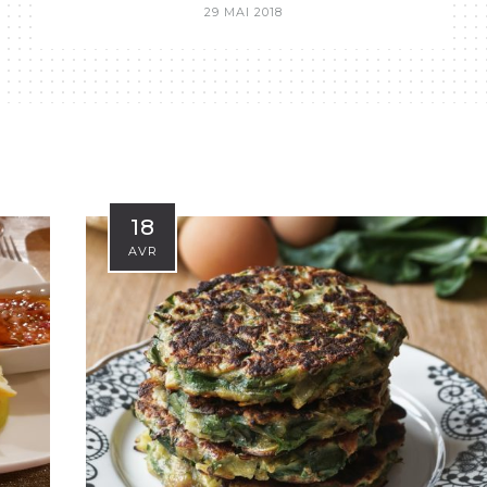
29 MAI 2018
18
AVR