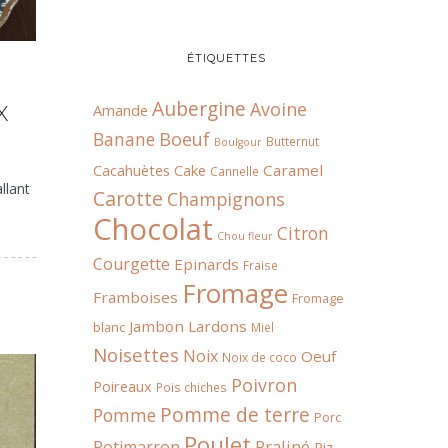
ÉTIQUETTES
Aubergine
Avoine
Amande
X
Boeuf
Banane
Butternut
Boulgour
Cacahuètes
Cake
Caramel
Cannelle
llant
Carotte
Champignons
Chocolat
Citron
Chou fleur
Courgette
Epinards
Fraise
Fromage
Framboises
Fromage
Jambon
Lardons
blanc
Miel
Noisettes
Noix
Oeuf
Noix de coco
Poivron
Poireaux
Pois chiches
Pomme de terre
Pomme
Porc
Poulet
Praliné
Potimarron
Riz