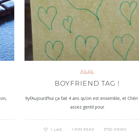
Blabla
BOYFRIEND TAG !
son,
9yfAujourd’hui ça fait 4 ans qu’on est ensemble, et Chéri
assez gentil pour
1 MIN READ
3750 VIEWS
1
LIKE