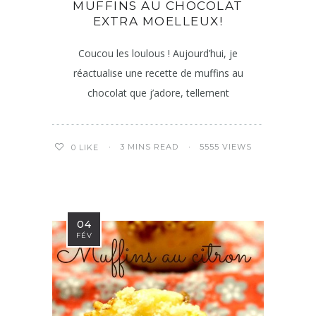
MUFFINS AU CHOCOLAT
EXTRA MOELLEUX!
Coucou les loulous ! Aujourd’hui, je
réactualise une recette de muffins au
chocolat que j’adore, tellement
3 MINS READ
5555 VIEWS
0
LIKE
04
FÉV