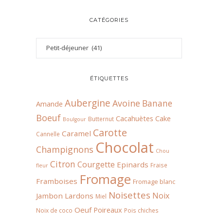
CATÉGORIES
ÉTIQUETTES
Aubergine
Avoine
Banane
Amande
Boeuf
Cacahuètes
Cake
Butternut
Boulgour
Carotte
Caramel
Cannelle
Chocolat
Champignons
Chou
Citron
Courgette
Epinards
Fraise
fleur
Fromage
Framboises
Fromage blanc
Noisettes
Noix
Jambon
Lardons
Miel
Oeuf
Poireaux
Noix de coco
Pois chiches