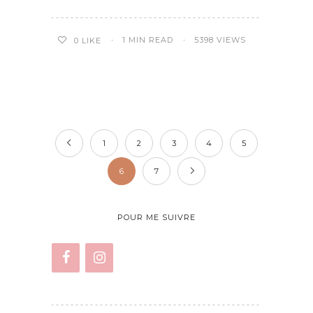
1 MIN READ
5398 VIEWS
0
LIKE
1
2
3
4
5
6
7
POUR ME SUIVRE