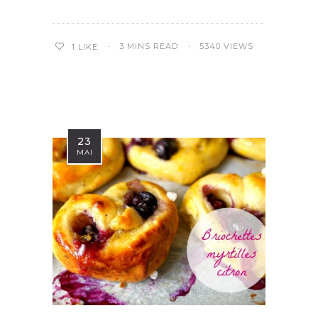
3 MINS READ
5340 VIEWS
1
LIKE
23
MAI