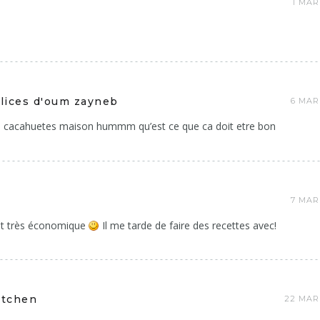
1 MAR
lices d'oum zayneb
6 MAR
 cacahuetes maison hummm qu’est ce que ca doit etre bon
7 MAR
et très économique
Il me tarde de faire des recettes avec!
itchen
22 MAR