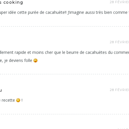
s cooking
28 FÉVRIE
per idée cette purée de cacahuète!! J’imagine aussi très bien comme tu 
28 FÉVRIE
ellement rapide et moins cher que le beurre de cacahuètes du commerce
e, je deviens folle
u
28 FÉVRIE
 recette
!