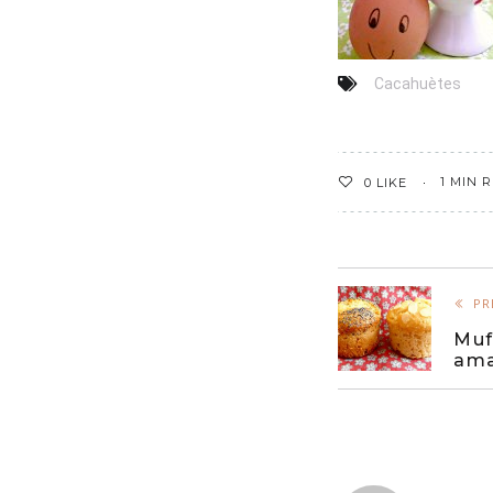
Cacahuètes
1 MIN 
0
LIKE
PR
Muf
am