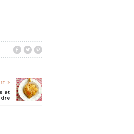
OST
s et
idre