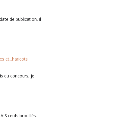
te de publication, il
s et...haricots
is du concours, je
RAIS œufs brouillés.