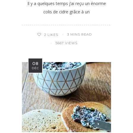
Il y a quelques temps j’ai reçu un énorme
colis de cidre grâce à un
3 MINS READ
2
LIKES
5667 VIEWS
08
DÉC