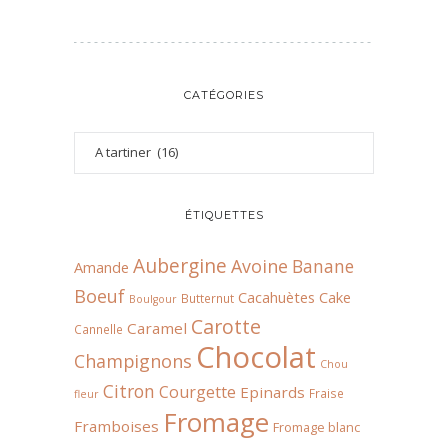
CATÉGORIES
ÉTIQUETTES
Aubergine
Avoine
Banane
Amande
Boeuf
Cacahuètes
Cake
Butternut
Boulgour
Carotte
Caramel
Cannelle
Chocolat
Champignons
Chou
Citron
Courgette
Epinards
Fraise
fleur
Fromage
Framboises
Fromage blanc