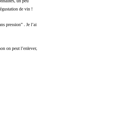
onnalités, un peu
gustation de vin !
s pression” . Je l’ai
non on peut l’enlever,