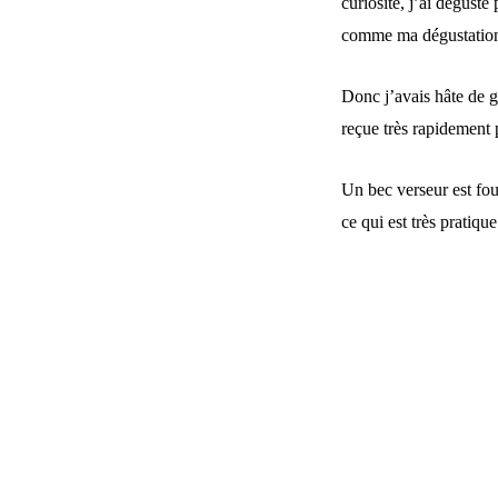
curiosité, j’ai dégusté
comme ma dégustation 
Donc j’avais hâte de go
reçue très rapidement pa
Un bec verseur est four
ce qui est très pratiq