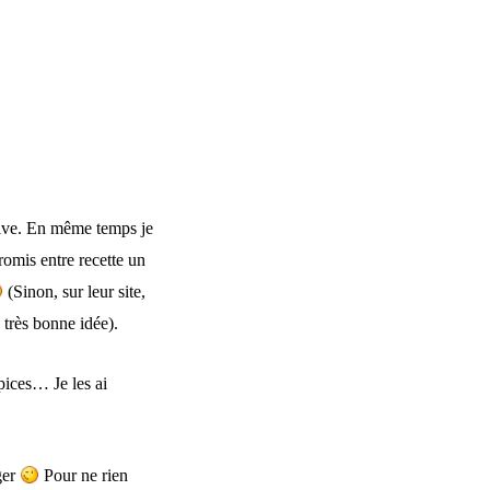
olive. En même temps je
romis entre recette un
(Sinon, sur leur site,
 très bonne idée).
pices… Je les ai
ger
Pour ne rien