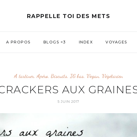
RAPPELLE TOI DES METS
A PROPOS
BLOGS <3
INDEX
VOYAGES
A tartiner
,
Apéro
,
Biscuits
,
IG bas
,
Vegan
,
Végétarien
CRACKERS AUX GRAINE
5 JUIN 2017