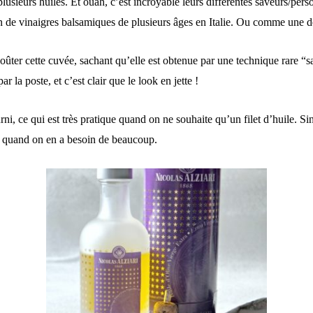
 plusieurs huiles. Et ouah, c’est incroyable leurs différentes saveurs/pers
de vinaigres balsamiques de plusieurs âges en Italie. Ou comme une dé
ûter cette cuvée, sachant qu’elle est obtenue par une technique rare “san
r la poste, et c’est clair que le look en jette !
ni, ce qui est très pratique quand on ne souhaite qu’un filet d’huile. Si
ue quand on en a besoin de beaucoup.