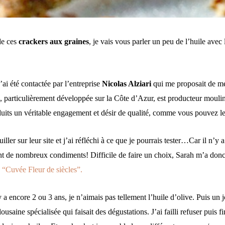
de ces
crackers aux graines
, je vais vous parler un peu de l’huile avec l
’ai été contactée par l’entreprise
Nicolas Alziari
qui me proposait de me 
, particulièrement développée sur la Côte d’Azur, est producteur mouli
duits un véritable engagement et désir de qualité, comme vous pouvez le
uiller sur leur site et j’ai réfléchi à ce que je pourrais tester…Car il n’y 
nt de nombreux condiments! Difficile de faire un choix, Sarah m’a donc
a “Cuvée Fleur de siècles”.
 y a encore 2 ou 3 ans, je n’aimais pas tellement l’huile d’olive. Puis un j
usaine spécialisée qui faisait des dégustations. J’ai failli refuser puis f