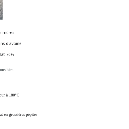
ès mûres
ons d'avoine
lat 70%
vous bien
four à 180°C
at en grossières pépites