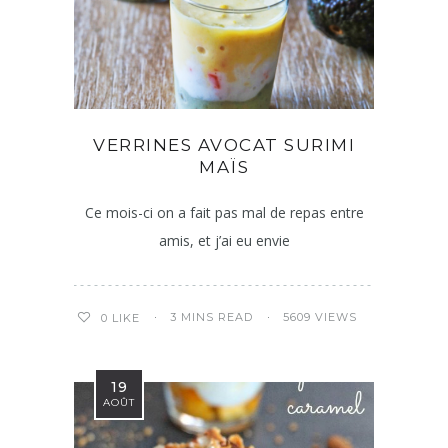
VERRINES AVOCAT SURIMI
MAÏS
Ce mois-ci on a fait pas mal de repas entre
amis, et j’ai eu envie
3 MINS READ
5609 VIEWS
0
LIKE
19
AOÛT