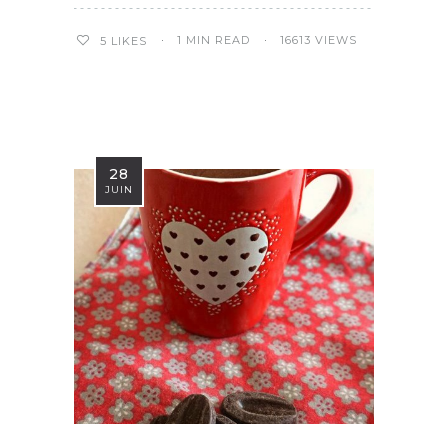
1 MIN READ
16613 VIEWS
5
LIKES
28
JUIN