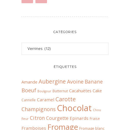
CATÉGORIES
ÉTIQUETTES
Aubergine
Avoine
Banane
Amande
Boeuf
Cacahuètes
Cake
Butternut
Boulgour
Carotte
Caramel
Cannelle
Chocolat
Champignons
Chou
Citron
Courgette
Epinards
Fraise
fleur
Fromage
Framboises
Fromage blanc