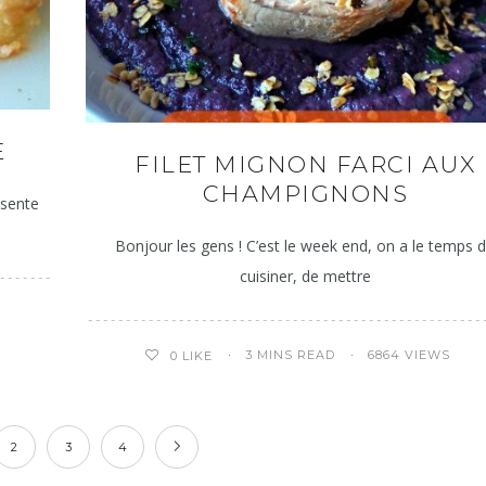
E
FILET MIGNON FARCI AUX
CHAMPIGNONS
ésente
Bonjour les gens ! C’est le week end, on a le temps 
cuisiner, de mettre
3 MINS READ
6864 VIEWS
0
LIKE
2
3
4