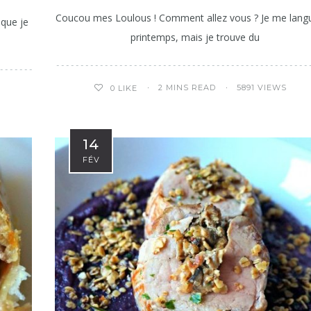
Coucou mes Loulous ! Comment allez vous ? Je me langu
 que je
printemps, mais je trouve du
2 MINS READ
5891 VIEWS
0
LIKE
14
FÉV