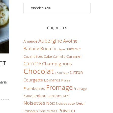
ÉTIQUETTES
Aubergine
Avoine
Amande
Boeuf
Banane
Butternut
Boulgour
Cacahuètes
Cake
Caramel
Cannelle
ET
Carotte
Champignons
Chocolat
Citron
Chou fleur
Courgette
Epinards
Fraise
marie
Fromage
Framboises
Fromage
Jambon
Lardons
blanc
Miel
Noisettes
Noix
Oeuf
Noix de coco
Poivron
Poireaux
Pois chiches