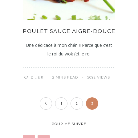
POULET SAUCE AIGRE-DOUCE
Une dédicace à mon chéri !! Parce que c’est
le roi du wok (et le roi
2 MINS READ
5092 VIEWS
0
LIKE
1
2
3
POUR ME SUIVRE