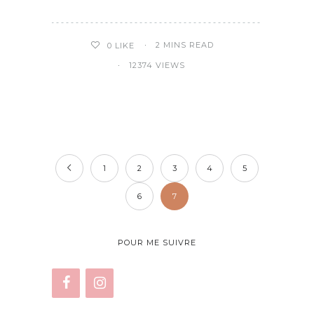
2 MINS READ
0
LIKE
12374 VIEWS
1
2
3
4
5
6
7
POUR ME SUIVRE