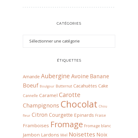
CATÉGORIES
ÉTIQUETTES
Aubergine
Avoine
Banane
Amande
Boeuf
Cacahuètes
Cake
Butternut
Boulgour
Carotte
Caramel
Cannelle
Chocolat
Champignons
Chou
Citron
Courgette
Epinards
Fraise
fleur
Fromage
Framboises
Fromage blanc
Noisettes
Noix
Jambon
Lardons
Miel