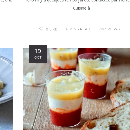
Cuisine à
6 MINS READ
7173 VIEWS
0
LIKE
19
OCT