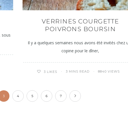
VERRINES COURGETTE
POIVRONS BOURSIN
o, sous
Il y a quelques semaines nous avons été invités chez 
copine pour le dîner,
3 MINS READ
8840 VIEWS
3
LIKES
3
4
5
6
7