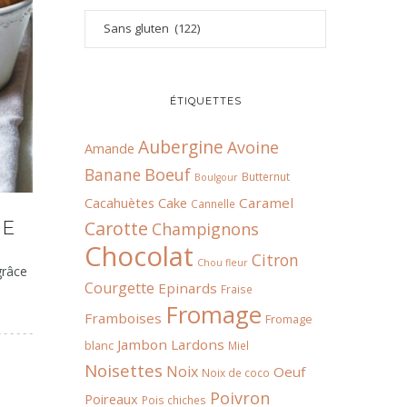
ÉTIQUETTES
Aubergine
Avoine
Amande
Boeuf
Banane
Butternut
Boulgour
Cacahuètes
Cake
Caramel
Cannelle
RE
Carotte
Champignons
Chocolat
Citron
Chou fleur
grâce
Courgette
Epinards
Fraise
Fromage
Framboises
Fromage
Jambon
Lardons
blanc
Miel
Noisettes
Noix
Oeuf
Noix de coco
Poivron
Poireaux
Pois chiches