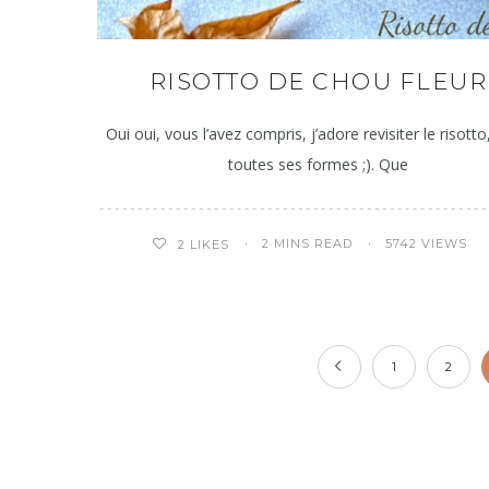
RISOTTO DE CHOU FLEUR
Oui oui, vous l’avez compris, j’adore revisiter le risott
toutes ses formes ;). Que
2 MINS READ
5742 VIEWS
2
LIKES
1
2