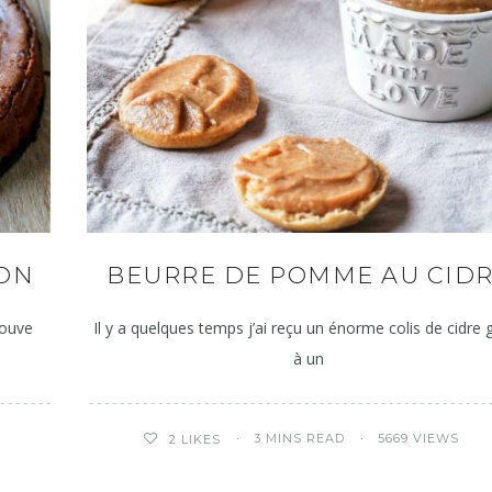
ON
BEURRE DE POMME AU CID
rouve
Il y a quelques temps j’ai reçu un énorme colis de cidre 
à un
3 MINS READ
5669 VIEWS
2
LIKES