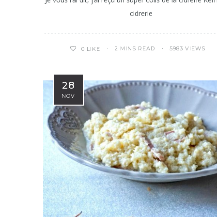
cidrerie
2 MINS READ
5983 VIEWS
0
LIKE
28
NOV