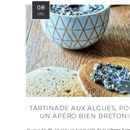
08
DÉC
TARTINADE AUX ALGUES, P
UN APÉRO BIEN BRETON!
Je vous l’ai dit, j’ai reçu un super colis de la cidrerie Ke