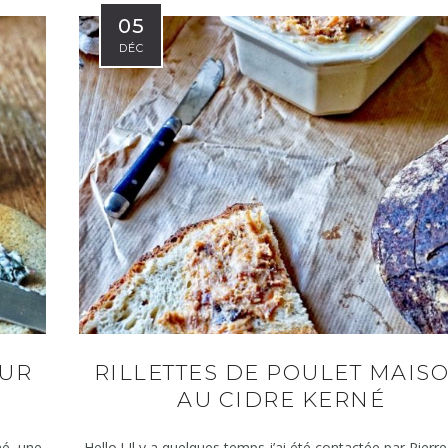
05
DÉC
OUR
RILLETTES DE POULET MAIS
AU CIDRE KERNÉ
rné, une
Hello ! Il y a quelques temps j’ai été contactée par Pierre