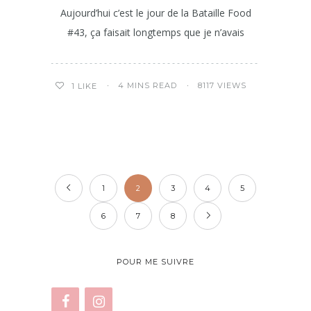
Aujourd’hui c’est le jour de la Bataille Food
#43, ça faisait longtemps que je n’avais
4 MINS READ
8117 VIEWS
1
LIKE
1
2
3
4
5
6
7
8
POUR ME SUIVRE