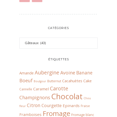
CATÉGORIES
ÉTIQUETTES
Aubergine
Avoine
Banane
Amande
Boeuf
Cacahuètes
Cake
Butternut
Boulgour
Carotte
Caramel
Cannelle
Chocolat
Champignons
Chou
Citron
Courgette
Epinards
Fraise
fleur
Fromage
Framboises
Fromage blanc