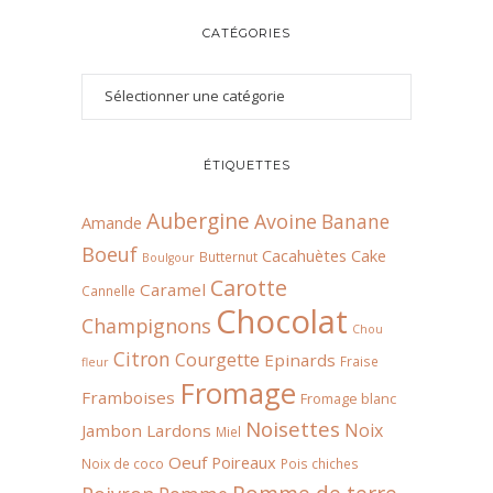
CATÉGORIES
ÉTIQUETTES
Aubergine
Avoine
Banane
Amande
Boeuf
Cacahuètes
Cake
Butternut
Boulgour
Carotte
Caramel
Cannelle
Chocolat
Champignons
Chou
Citron
Courgette
Epinards
Fraise
fleur
Fromage
Framboises
Fromage blanc
Noisettes
Noix
Jambon
Lardons
Miel
Oeuf
Poireaux
Noix de coco
Pois chiches