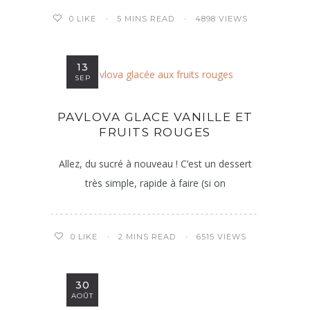
5 MINS READ
4898 VIEWS
0
LIKE
13
SEP
PAVLOVA GLACE VANILLE ET
FRUITS ROUGES
Allez, du sucré à nouveau ! C’est un dessert
très simple, rapide à faire (si on
2 MINS READ
6515 VIEWS
0
LIKE
30
AOÛT