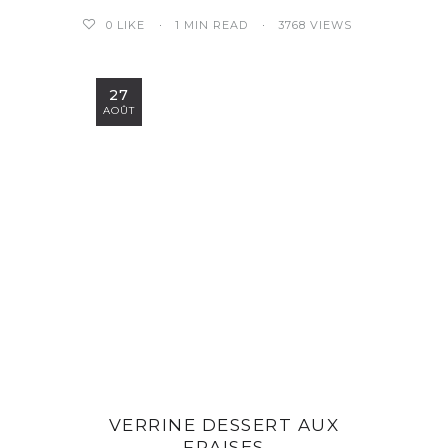
1 MIN READ
3768 VIEWS
0
LIKE
27
AOÛT
VERRINE DESSERT AUX
FRAISES