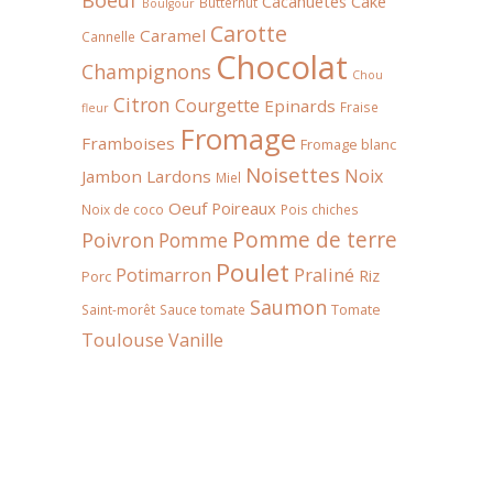
Boeuf
Cacahuètes
Cake
Butternut
Boulgour
Carotte
Caramel
Cannelle
Chocolat
Champignons
Chou
Citron
Courgette
Epinards
Fraise
fleur
Fromage
Framboises
Fromage blanc
Noisettes
Noix
Jambon
Lardons
Miel
Oeuf
Poireaux
Noix de coco
Pois chiches
Pomme de terre
Poivron
Pomme
Poulet
Praliné
Potimarron
Riz
Porc
Saumon
Tomate
Saint-morêt
Sauce tomate
Toulouse
Vanille