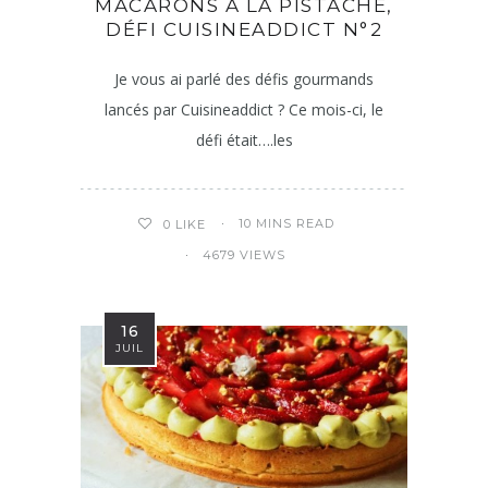
MACARONS À LA PISTACHE,
DÉFI CUISINEADDICT N°2
Je vous ai parlé des défis gourmands
lancés par Cuisineaddict ? Ce mois-ci, le
défi était….les
10 MINS READ
0
LIKE
4679 VIEWS
16
JUIL