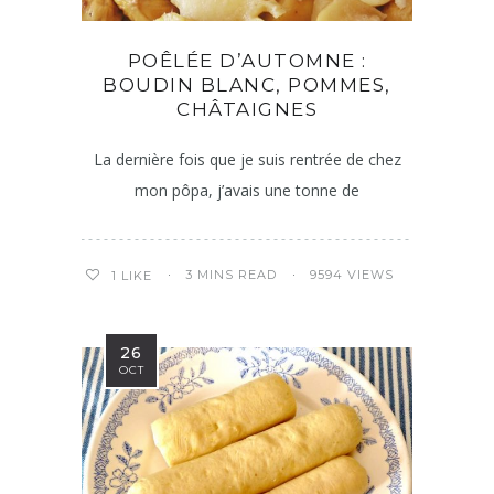
POÊLÉE D’AUTOMNE :
BOUDIN BLANC, POMMES,
CHÂTAIGNES
La dernière fois que je suis rentrée de chez
mon pôpa, j’avais une tonne de
3 MINS READ
9594 VIEWS
1
LIKE
26
OCT