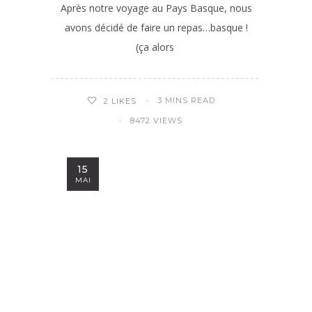
Après notre voyage au Pays Basque, nous
avons décidé de faire un repas…basque !
(ça alors
3 MINS READ
2
LIKES
8472 VIEWS
15
MAI