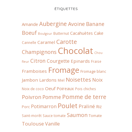
ÉTIQUETTES
Aubergine
Avoine
Banane
Amande
Boeuf
Cacahuètes
Cake
Butternut
Boulgour
Carotte
Caramel
Cannelle
Chocolat
Champignons
Chou
Citron
Courgette
Epinards
Fraise
fleur
Fromage
Framboises
Fromage blanc
Noisettes
Noix
Jambon
Lardons
Miel
Oeuf
Poireaux
Noix de coco
Pois chiches
Pomme de terre
Poivron
Pomme
Poulet
Praliné
Potimarron
Riz
Porc
Saumon
Tomate
Saint-morêt
Sauce tomate
Toulouse
Vanille