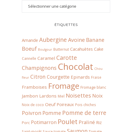
ÉTIQUETTES
Aubergine
Avoine
Banane
Amande
Boeuf
Cacahuètes
Cake
Butternut
Boulgour
Carotte
Caramel
Cannelle
Chocolat
Champignons
Chou
Citron
Courgette
Epinards
Fraise
fleur
Fromage
Framboises
Fromage blanc
Noisettes
Noix
Jambon
Lardons
Miel
Oeuf
Poireaux
Noix de coco
Pois chiches
Pomme de terre
Poivron
Pomme
Poulet
Praliné
Potimarron
Riz
Porc
Saumon
Tomate
Saint-morêt
Sauce tomate