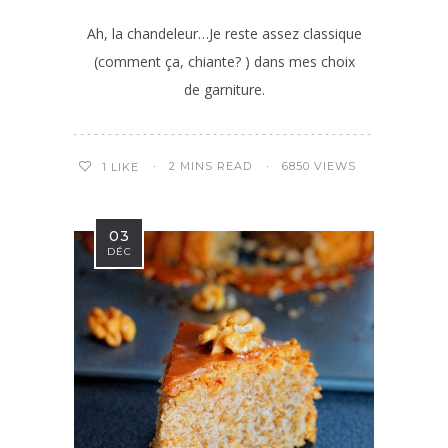
Ah, la chandeleur…Je reste assez classique
(comment ça, chiante? ) dans mes choix
de garniture.
2 MINS READ
6850 VIEWS
1
LIKE
03
DÉC