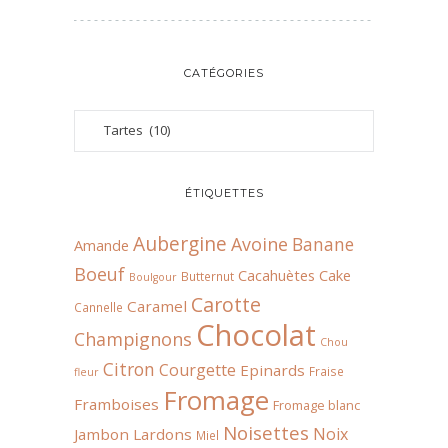
CATÉGORIES
ÉTIQUETTES
Aubergine
Avoine
Banane
Amande
Boeuf
Cacahuètes
Cake
Butternut
Boulgour
Carotte
Caramel
Cannelle
Chocolat
Champignons
Chou
Citron
Courgette
Epinards
Fraise
fleur
Fromage
Framboises
Fromage blanc
Noisettes
Noix
Jambon
Lardons
Miel