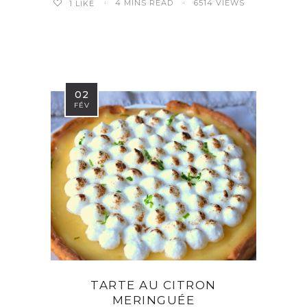
4 MINS READ
6514 VIEWS
1
LIKE
02
FÉV
TARTE AU CITRON
MERINGUÉE