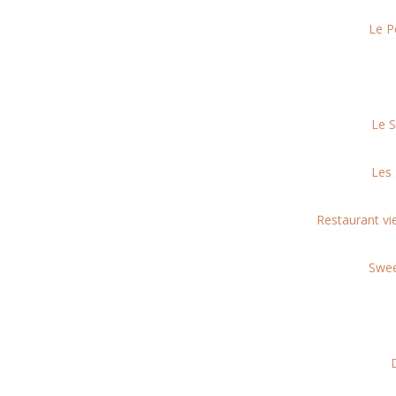
Le P
Le S
Les 
Restaurant vi
Swee