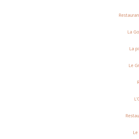
Restauran
La Go
La pi
Le G
R
L’
Restau
Le