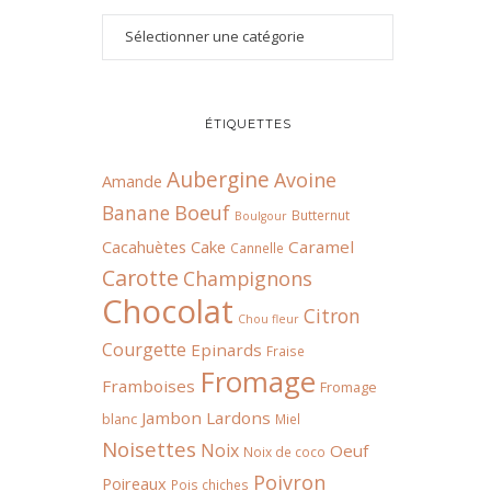
ÉTIQUETTES
Aubergine
Avoine
Amande
Boeuf
Banane
Butternut
Boulgour
Cacahuètes
Cake
Caramel
Cannelle
Carotte
Champignons
Chocolat
Citron
Chou fleur
Courgette
Epinards
Fraise
Fromage
Framboises
Fromage
Jambon
Lardons
blanc
Miel
Noisettes
Noix
Oeuf
Noix de coco
Poivron
Poireaux
Pois chiches