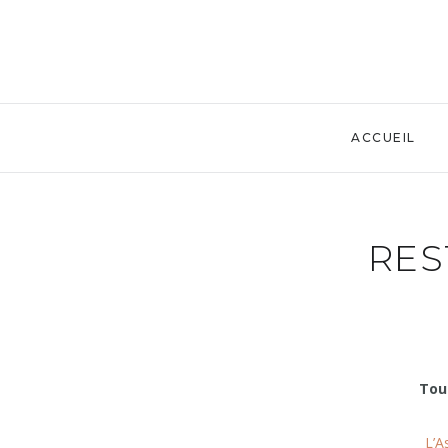
ACCUEIL
RES
Tou
L’A