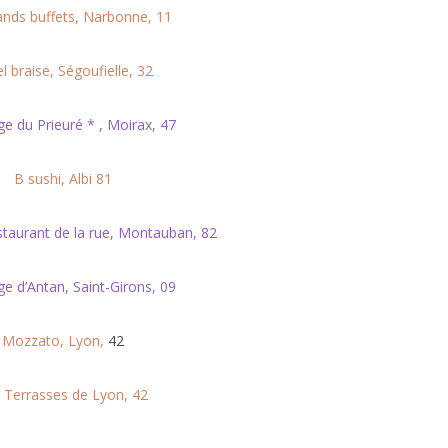
ands buffets, Narbonne, 11
l braise, Ségoufielle, 32
ge du Prieuré * , Moirax, 47
B sushi, Albi 81
estaurant de la rue, Montauban, 82
ge d’Antan, Saint-Girons, 09
Mozzato, Lyon,
42
 Terrasses de Lyon, 42