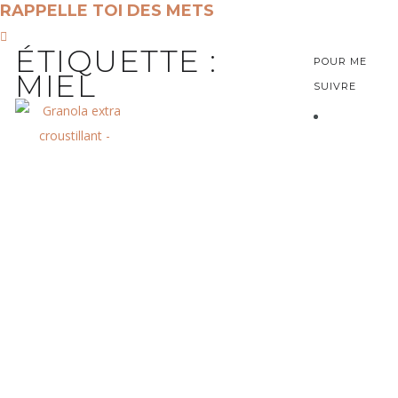
RAPPELLE TOI DES METS
ÉTIQUETTE :
POUR ME
MIEL
SUIVRE
CATÉGORIES
06
MAR
Catégories
GRANOLA
23
DÉC
PAIN
EXTRA
D’ÉPICES
CROUSTILLANT
ÉTIQUETTES
TRÈS
Amande
IG BAS
MOELLEUX
Aubergine
Chéri ne prend pas
Avoine
Bonjour ! Oui je bats
beaucoup de petit-
Banane
mon record de
déjeuners mais