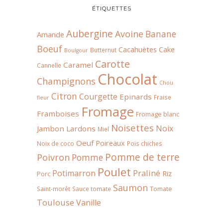
ÉTIQUETTES
Aubergine
Avoine
Banane
Amande
Boeuf
Cacahuètes
Cake
Butternut
Boulgour
Carotte
Caramel
Cannelle
Chocolat
Champignons
Chou
Citron
Courgette
Epinards
Fraise
fleur
Fromage
Framboises
Fromage blanc
Noisettes
Noix
Jambon
Lardons
Miel
Oeuf
Poireaux
Noix de coco
Pois chiches
Pomme de terre
Poivron
Pomme
Poulet
Praliné
Potimarron
Riz
Porc
Saumon
Tomate
Saint-morêt
Sauce tomate
Toulouse
Vanille