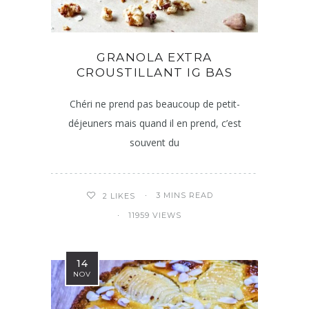
GRANOLA EXTRA
CROUSTILLANT IG BAS
Chéri ne prend pas beaucoup de petit-
déjeuners mais quand il en prend, c’est
souvent du
3 MINS READ
2
LIKES
11959 VIEWS
14
NOV