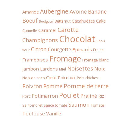
Aubergine
Avoine
Banane
Amande
Boeuf
Cacahuètes
Cake
Butternut
Boulgour
Carotte
Caramel
Cannelle
Chocolat
Champignons
Chou
Citron
Courgette
Epinards
Fraise
fleur
Fromage
Framboises
Fromage blanc
Noisettes
Noix
Jambon
Lardons
Miel
Oeuf
Poireaux
Noix de coco
Pois chiches
Pomme de terre
Poivron
Pomme
Poulet
Praliné
Potimarron
Riz
Porc
Saumon
Tomate
Saint-morêt
Sauce tomate
Toulouse
Vanille