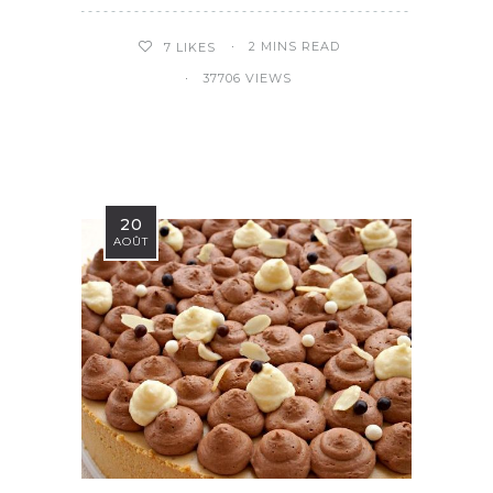
2 MINS READ
7
LIKES
37706 VIEWS
20
AOÛT