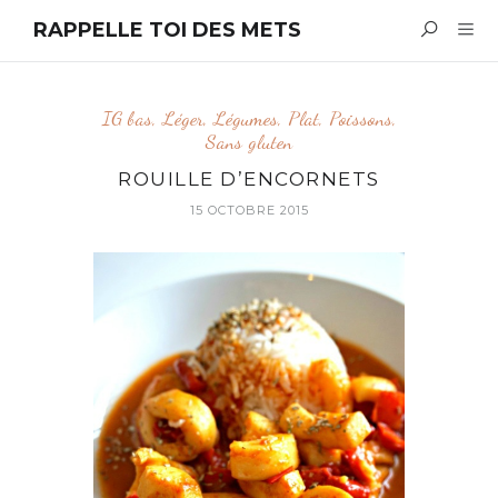
RAPPELLE TOI DES METS
IG bas
,
Léger
,
Légumes
,
Plat
,
Poissons
,
Sans gluten
ROUILLE D’ENCORNETS
15 OCTOBRE 2015