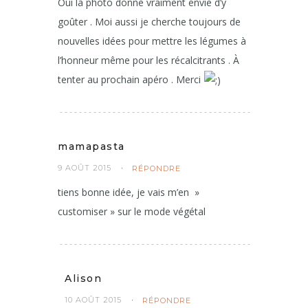
Oui la photo donne vraiment envie d’y
goûter . Moi aussi je cherche toujours de
nouvelles idées pour mettre les légumes à
l’honneur même pour les récalcitrants . À
tenter au prochain apéro . Merci
mamapasta
9 AOÛT 2015
RÉPONDRE
tiens bonne idée, je vais m’en »
customiser » sur le mode végétal
Alison
10 AOÛT 2015
RÉPONDRE