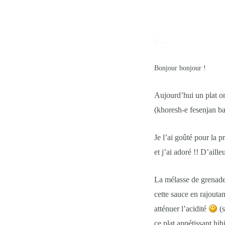
Bonjour bonjour !
Aujourd’hui un plat or
(
khoresh-e fesenjan ba
Je l’ai goûté pour la 
et j’ai adoré !! D’ail
La mélasse de grenade e
cette sauce en rajoutan
atténuer l’acidité
(s
ce plat appétissant hihi