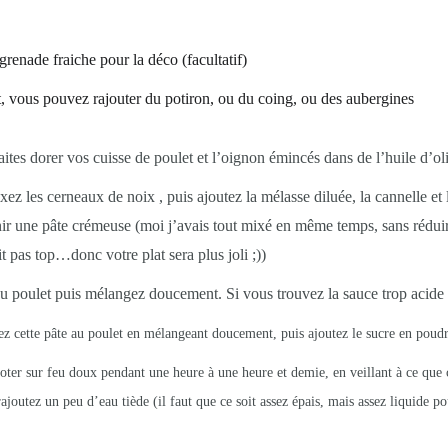
grenade fraiche pour la déco (facultatif)
, vous pouvez rajouter du potiron, ou du coing, ou des aubergines
ites dorer vos cuisse de poulet et l’oignon émincés dans de l’huile d’ol
z les cerneaux de noix , puis ajoutez la mélasse diluée, la cannelle et l
r une pâte crémeuse (moi j’avais tout mixé en même temps, sans réduir
it pas top…donc votre plat sera plus joli ;))
au poulet puis mélangez doucement. Si vous trouvez la sauce trop acide
tez cette pâte au poulet en mélangeant doucement, puis ajoutez le sucre en poudr
oter sur feu doux pendant une heure à une heure et demie, en veillant à ce que 
 rajoutez un peu d’eau tiède (il faut que ce soit assez épais, mais assez liquide p