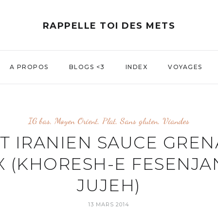
RAPPELLE TOI DES METS
A PROPOS
BLOGS <3
INDEX
VOYAGES
IG bas
,
Moyen Orient
,
Plat
,
Sans gluten
,
Viandes
T IRANIEN SAUCE GREN
X (KHORESH-E FESENJA
JUJEH)
13 MARS 2014