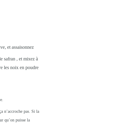
ive, et assaisonnez
e safran , et mixez à
e les noix en poudre
e.
ça n’accroche pas. Si la
our qu’on puisse la