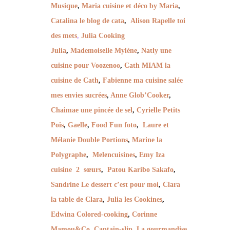
Musique
,
Maria cuisine et déco by Maria
,
Catalina le blog de cata
,
Alison Rapelle toi
des mets
,
Julia Cooking
Julia
,
Mademoiselle Mylène
,
Natly une
cuisine pour Voozenoo
,
Cath MIAM la
cuisine de Cath
,
Fabienne ma cuisine salée
mes envies sucrées
,
Anne Glob’Cooker
,
Chaimae une pincée de sel
,
Cyrielle Petits
Pois
,
Gaelle
,
Food Fun foto
,
Laure et
Mélanie Double Portions
,
Marine la
Polygraphe
,
Melencuisines
,
Emy Iza
cuisine 2 sœurs
,
Patou Karibo Sakafo
,
Sandrine Le dessert c’est pour moi
,
Clara
la table de Clara
,
Julia les Cookines
,
Edwina Colored-cooking
,
C
orinne
Mamou&Co
,
Captain-slip
,
La gourmandise