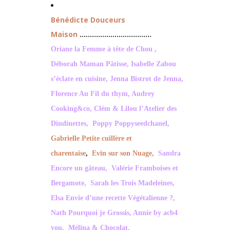
Bénédicte Douceurs
Maison
……………………………..
Oriane la Femme à tête de Chou
,
Déborah Maman Pâtisse
,
Isabelle Zabou
s’éclate en cuisine
,
Jenna Bistrot de Jenna
,
Florence Au Fil du thym
,
Audrey
Cooking&co,
Clém & Lilou l’Atelier des
Dindinettes
,
Poppy Poppyseedchanel
,
Gabrielle Petite cuillère et
charentaise
,
Evin sur son Nuage,
Sandra
Encore un gâteau,
Valérie Framboises et
Bergamote,
Sarah les Trois Madeleines
,
Elsa Envie d’une recette Végétalienne
?,
Nath Pourquoi je Grossis
,
Annie by acb4
you
,
Mélina & Chocolat
,