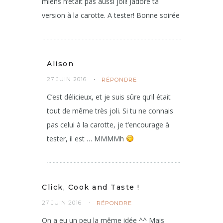
miens n’était pas aussi joli! Jadore ta
version à la carotte. A tester! Bonne soirée
Alison
27 JUIN 2016
RÉPONDRE
C’est délicieux, et je suis sûre qu’il était
tout de même très joli. Si tu ne connais
pas celui à la carotte, je t’encourage à
tester, il est … MMMMh
Click, Cook and Taste !
27 JUIN 2016
RÉPONDRE
On a eu un peu la même idée ^^ Mais