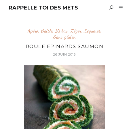
RAPPELLE TOI DES METS
Apéro
,
Battle
,
IG bas
,
Léger
,
Légumes
,
Sans gluten
ROULÉ ÉPINARDS SAUMON
26 JUIN 2016