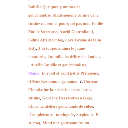
Isabelle Quelques grammes de
gourmandise
,
Mademoiselle cuisine de la
cuisine maison et pourquoi pas moi
,
Emilie
Emilie Sweetness
,
Astrid Gourmiland
,
Céline Afternoontea
,
Lova Graine de faim
Kely
,
J’ai toujours aimé le jaune
moutarde
,
Ludmilla les délices de Loulou
,
,
Aurélie Aurélie et gourmandises
,
Manon,
Et rond et rond petits Platapons
,
Hélène Keskonmangemaman
?,
Docteur
Chocolatine la médecine passe par la
cuisine
,
Gordana Des recettes à Gogo
,
Chloé les ateliers gourmands de chloé
,
Complètement meringuée
,
Stéphanie Fil
et croq
,
Mimi une gourmandise en