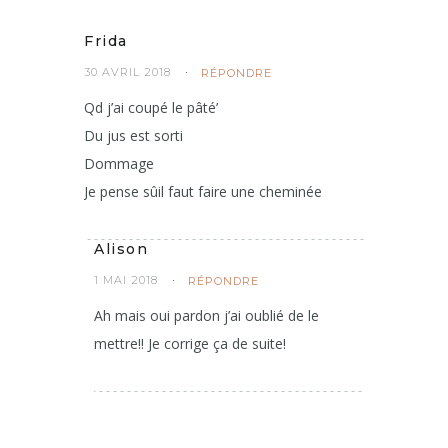
Frida
30 AVRIL 2018
RÉPONDRE
Qd j’ai coupé le pâté’
Du jus est sorti
Dommage
Je pense sûil faut faire une cheminée
Alison
1 MAI 2018
RÉPONDRE
Ah mais oui pardon j’ai oublié de le
mettre!! Je corrige ça de suite!