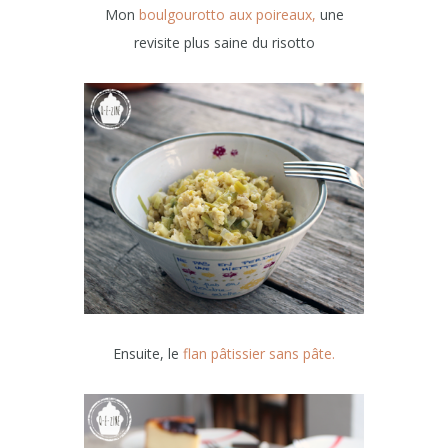
Mon
boulgourotto aux poireaux,
une
revisite plus saine du risotto
Ensuite, le
flan pâtissier sans pâte.