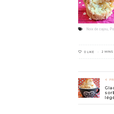
,
Noix de cajou
Po
2 MINS
0
LIKE
PR
Gla
sor
lég