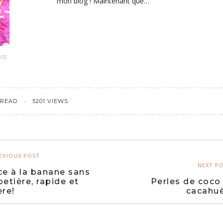
mon blog ! Maintenant que…
rc
 READ
5201 VIEWS
EVIOUS POST
NEXT P
ce à la banane sans
Perles de coco
betière, rapide et
cacahu
ère!