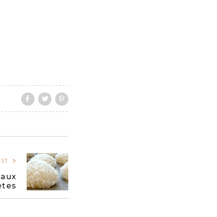
OST
 aux
ètes