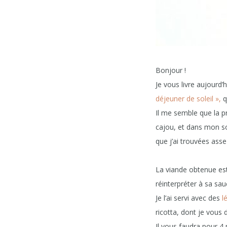
Bonjour !
Je vous livre aujourd’
déjeuner de soleil »,
q
Il me semble que la pre
cajou, et dans mon sou
que j’ai trouvées assez
La viande obtenue est 
réinterpréter à sa sa
Je l’ai servi avec des
l
ricotta, dont je vous 
Il vous faudra pour 4