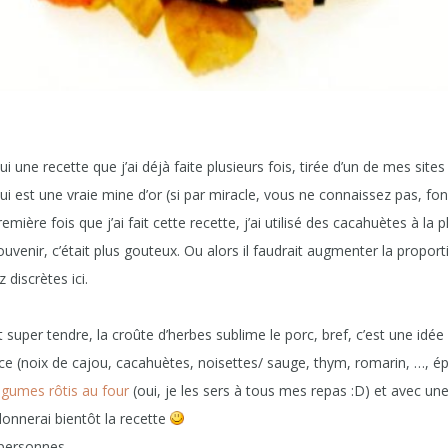
hui une recette que j’ai déjà faite plusieurs fois, tirée d’un de mes sit
ui est une vraie mine d’or (si par miracle, vous ne connaissez pas, fonc
mière fois que j’ai fait cette recette, j’ai utilisé des cacahuètes à la 
venir, c’était plus gouteux. Ou alors il faudrait augmenter la proport
 discrètes ici.
super tendre, la croûte d’herbes sublime le porc, bref, c’est une idée
uce (noix de cajou, cacahuètes, noisettes/ sauge, thym, romarin, …, ép
égumes rôtis au four
(oui, je les sers à tous mes repas :D) et avec un
donnerai bientôt la recette
 personnes