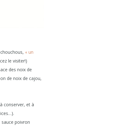
es chouchous,
« un
ez le visiter!)
place des noix de
ion de noix de cajou,
 à conserver, et à
ices…).
e sauce poivron