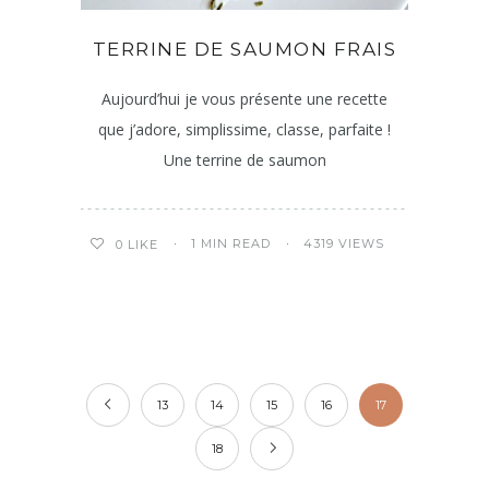
TERRINE DE SAUMON FRAIS
Aujourd’hui je vous présente une recette
que j’adore, simplissime, classe, parfaite !
Une terrine de saumon
1 MIN READ
4319 VIEWS
0
LIKE
13
14
15
16
17
18