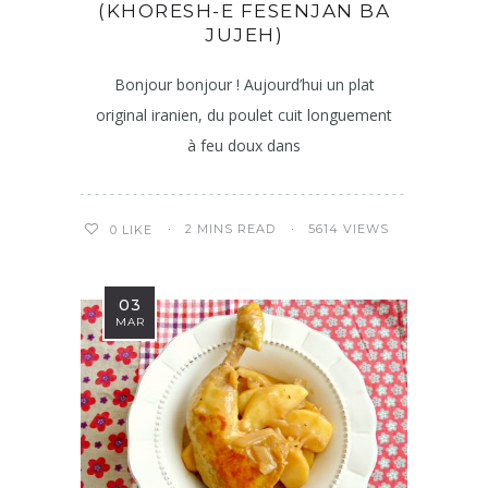
(KHORESH-E FESENJAN BA
JUJEH)
Bonjour bonjour ! Aujourd’hui un plat
original iranien, du poulet cuit longuement
à feu doux dans
2 MINS READ
5614 VIEWS
0
LIKE
03
MAR