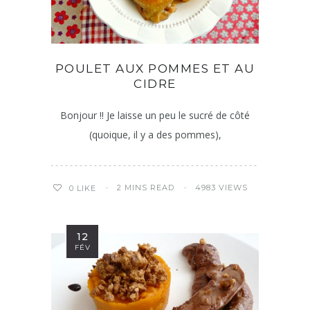
POULET AUX POMMES ET AU
CIDRE
Bonjour !! Je laisse un peu le sucré de côté
(quoique, il y a des pommes),
2 MINS READ
4983 VIEWS
0
LIKE
12
FÉV